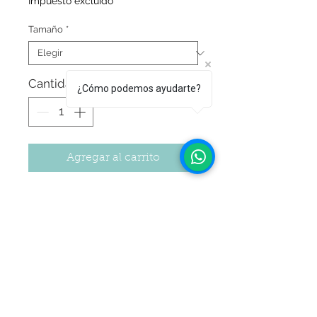
Impuesto excluido
Tamaño
*
Cantidad
*
¿Cómo podemos ayudarte?
Agregar al carrito
Colorante gourmet cremoso neón
perlado para repostería.
Estas pinturas son específicamente
formuladas para ser aplicadas de forma
directa para pintar decoraciones de
azúcar y dar pinceladas brillantes.
Seguir Comprando
Son de fácil aplicación y presentan un