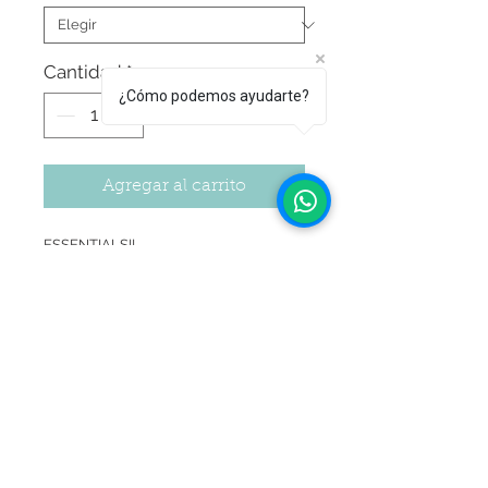
Cantidad
*
¿Cómo podemos ayudarte?
Agregar al carrito
ESSENTIALS!!
Una línea de productos pensada con
todo lo que una repostera o ama de
casa necesita para poder desarrollar su
creatividad en la reposteria.
Essentials comienza con la primer línea
innovadora de Glacé real en
Seguir Comprando
polvo!! ¡Blanco y otros 12 Colores!
Solo se necesita agregar agua y 5
minutos de batido para conseguir el
glacé ¡Listo para usar!
El pote cuenta con: