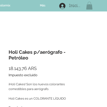
olormix
Más
Iniciar sesión
Holi Cakes p/aerógrafo -
Petróleo
Precio
18.143,76 ARS
Impuesto excluido
¡Holi Cakes! Son los nuevos colorantes
comestibles para aerógrafo.
Holi Cakes es un COLORANTE LÍQUIDO
COMESTIBLE para dar terminaciones