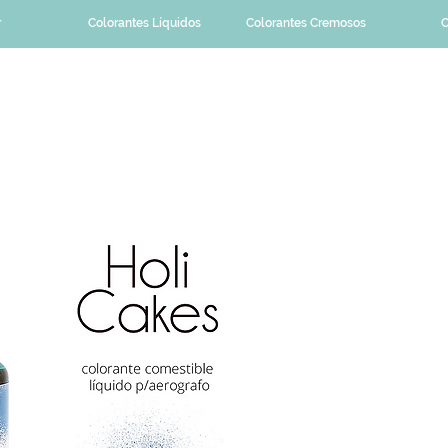
r
Colorantes Líquidos
Colorantes Cremosos
C