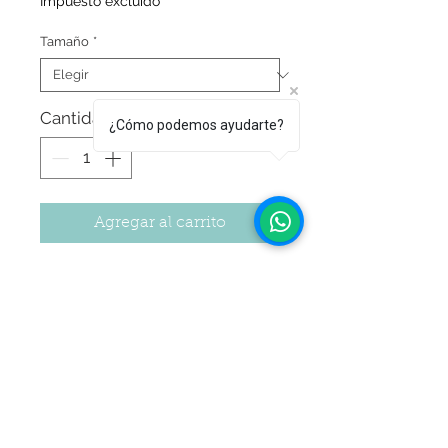
Impuesto excluido
Tamaño
*
Cantidad
*
¿Cómo podemos ayudarte?
Agregar al carrito
10 COLORES:
Los BRILLANTES que necesitas para
iluminar tus decoraciones!
4 DORADOS
2 PLATEADOS
1 BLANCO PERLA
1 BLANCO BRILLANTE
Seguir Comprando
1 ROSE GOLD
1 ORO ROJO (NUEVO TONO!!!!!!)