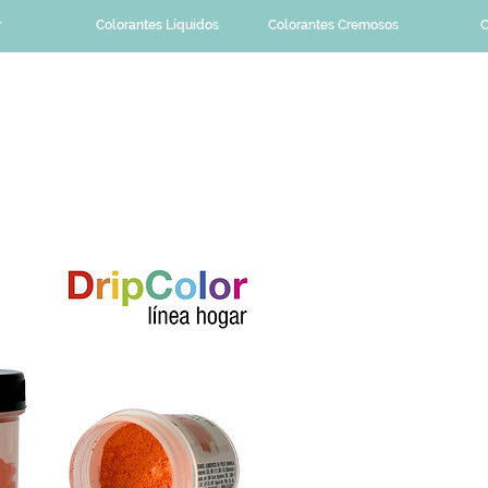
r
Colorantes Líquidos
Colorantes Cremosos
C