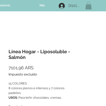
olormix
Más
Iniciar sesión
Línea Hogar - Liposoluble -
Salmón
Precio
7101,96 ARS
Impuesto excluido
15 COLORES:
8 colores plenos e intensos y 7 colores
pasteles.
USOS:
Para teñir chocolates, cremas,
mantecas, manteca de cacao, cremas