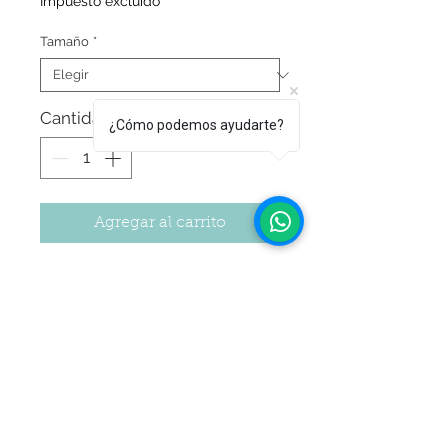
Impuesto excluido
Tamaño
*
Cantidad
*
¿Cómo podemos ayudarte?
Agregar al carrito
¡Dale un toque profesional y brillante a
tus creaciones!
Nuestra Línea Profesional Glitter
Platinum ofrece una colección
exclusiva de 12 pigmentos metalizados
en polvo, diseñados para realzar todo
Seguir Comprando
tipo de proyectos con un acabado
vibrante.