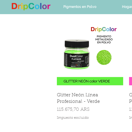
Pigmentos en Polvo
Hoga
Glitter Neón Línea
G
Profesional - Verde
P
Precio
P
115.675,70 ARS
1
Impuesto excluido
I