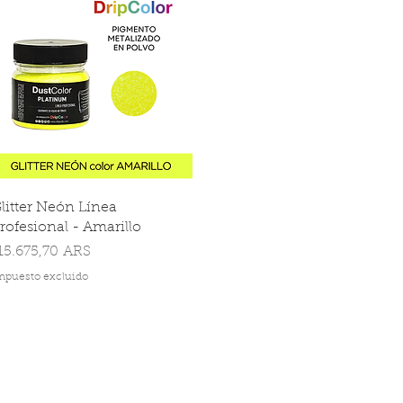
litter Neón Línea
rofesional - Amarillo
recio
15.675,70 ARS
mpuesto excluido