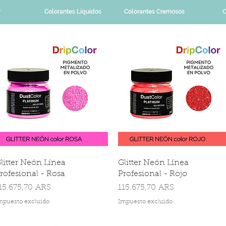
r
Colorantes Líquidos
Colorantes Cremosos
C
litter Neón Línea
Glitter Neón Línea
rofesional - Rosa
Profesional - Rojo
recio
Precio
15.675,70 ARS
115.675,70 ARS
mpuesto excluido
Impuesto excluido