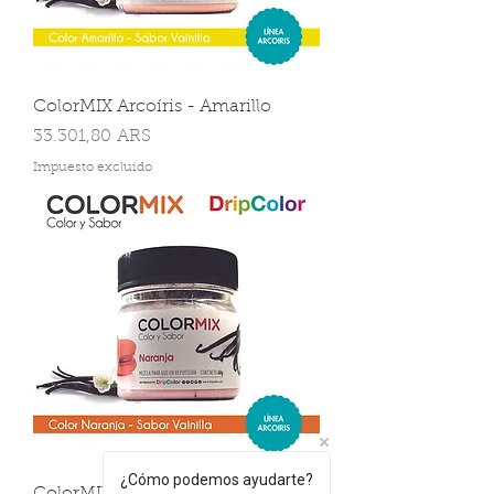
ColorMIX Arcoíris - Amarillo
Precio
33.301,80 ARS
Impuesto excluido
¿Cómo podemos ayudarte?