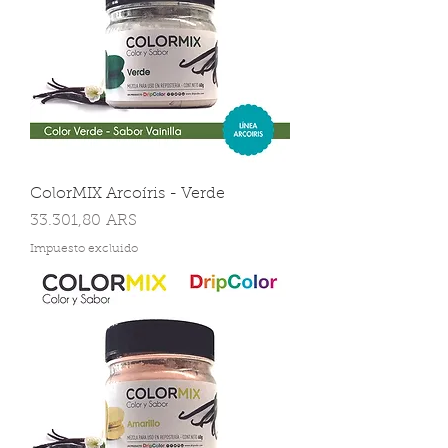
ColorMIX Arcoíris - Verde
Precio
33.301,80 ARS
Impuesto excluido