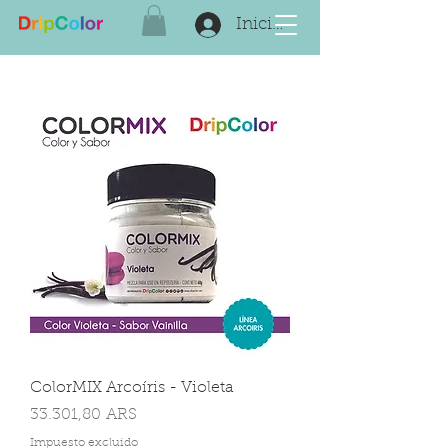
Iniciar sesión
ColorMIX Arcoíris - Violeta
Precio
33.301,80 ARS
Impuesto excluido