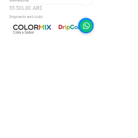
ColorMIX Arcoíris - Naranja
Precio
33.301,80 ARS
Impuesto excluido
ColorMIX Kit Arcoíris
Precio
135.192,60 ARS
Impuesto excluido