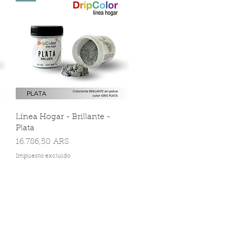
Línea Hogar - Brillante -
Plata
Precio
16.786,50 ARS
Impuesto excluido