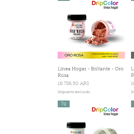
Línea Hogar - Brillante - Oro
L
Rosa
P
Precio
P
16.786,50 ARS
1
Impuesto excluido
I
5g