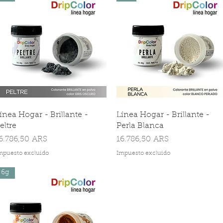
ínea Hogar - Brillante -
Línea Hogar - Brillante -
eltre
Perla Blanca
recio
Precio
6.786,50 ARS
16.786,50 ARS
mpuesto excluido
Impuesto excluido
6g