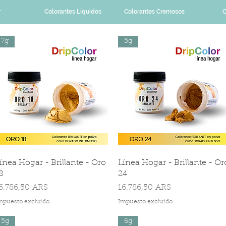
r
Colorantes Líquidos
Colorantes Cremosos
C
7g
5g
ínea Hogar - Brillante - Oro
Línea Hogar - Brillante - Or
8
24
recio
Precio
6.786,50 ARS
16.786,50 ARS
mpuesto excluido
Impuesto excluido
5g
6g