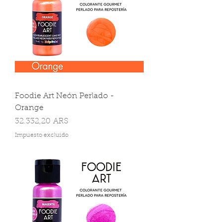
Foodie Art Neón Perlado -
Orange
Precio
32.332,20 ARS
Impuesto excluido