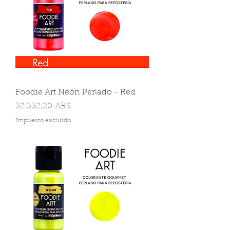
Foodie Art Neón Perlado - Red
Precio
32.332,20 ARS
Impuesto excluido