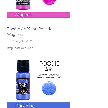
Foodie Art Neón Perlado -
Magenta
Precio
32.332,20 ARS
Impuesto excluido