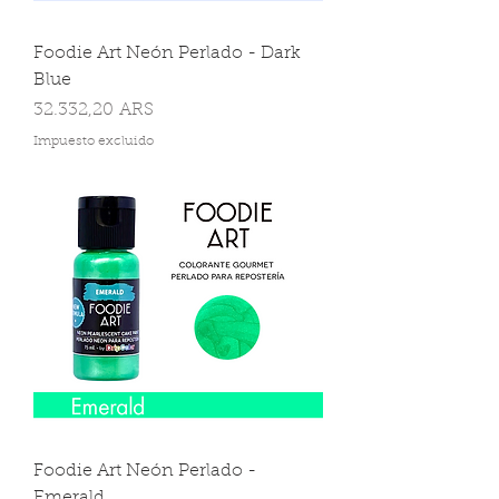
Foodie Art Neón Perlado - Dark
Blue
Precio
32.332,20 ARS
Impuesto excluido
Foodie Art Neón Perlado -
Emerald