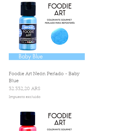
Foodie Art Neón Perlado - Baby
Blue
Precio
32.332,20 ARS
Impuesto excluido