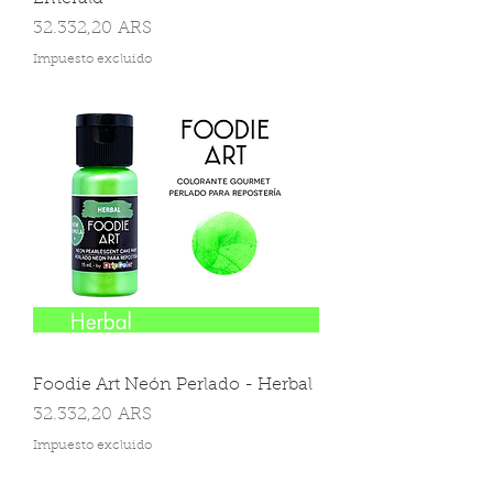
Precio
32.332,20 ARS
Impuesto excluido
Foodie Art Neón Perlado - Herbal
Precio
32.332,20 ARS
Impuesto excluido