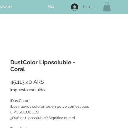
olormix
Más
Iniciar sesión
DustColor Liposoluble -
Coral
Precio
45.113,40 ARS
Impuesto excluido
¡DustColor!
¡Los nuevos colorantes en polvo comestibles
LIPOSOLUBLES!
¿Qué es Liposoluble? Significa que el
colorante se disuelve en medios grasos,