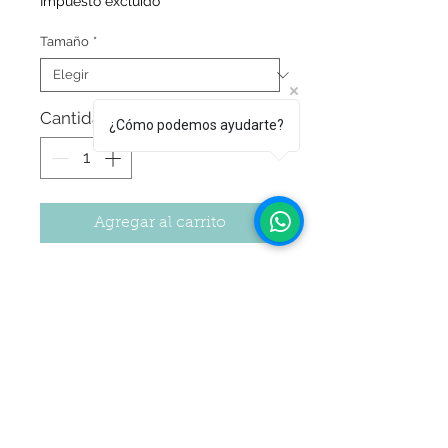
Impuesto excluido
Tamaño
*
Cantidad
*
¿Cómo podemos ayudarte?
Agregar al carrito
Colorante gourmet cremoso perlado
para repostería.
Estas pinturas son específicamente
formuladas para ser aplicadas de forma
directa para pintar decoraciones de
azúcar y dar pinceladas brillantes.
Seguir Comprando
Son de fácil aplicación y presentan un