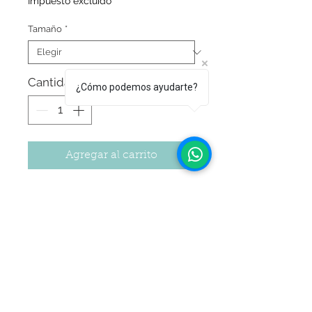
Impuesto excluido
Tamaño
*
Cantidad
*
¿Cómo podemos ayudarte?
Agregar al carrito
Colorante gourmet cremoso perlado
para repostería.
Estas pinturas son específicamente
formuladas para ser aplicadas de forma
directa para pintar decoraciones de
azúcar y dar pinceladas brillantes.
Seguir Comprando
Son de fácil aplicación y presentan un