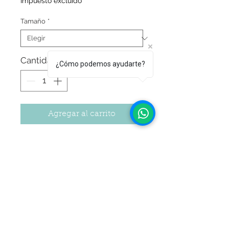
Impuesto excluido
Tamaño
*
Cantidad
*
¿Cómo podemos ayudarte?
Agregar al carrito
Colorante gourmet cremoso perlado
para repostería.
Estas pinturas son específicamente
formuladas para ser aplicadas de forma
directa para pintar decoraciones de
azúcar y dar pinceladas brillantes.
Seguir Comprando
Son de fácil aplicación y presentan un