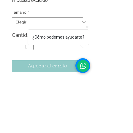
Impuesto excluido
Tamaño
*
Cantidad
*
¿Cómo podemos ayudarte?
Agregar al carrito
¡Holi Cakes! Son los nuevos colorantes
líquidos con ATOMIZADOR.
Holi Cakes es un COLORANTE LÍQUIDO
COMESTIBLE para dar terminaciones
coloridas a pastas
de azúcar, merengues, glacé real y
Seguir Comprando
papel de arroz. ¡Podes usarlo con tu
aerógrafo o directo del envase!